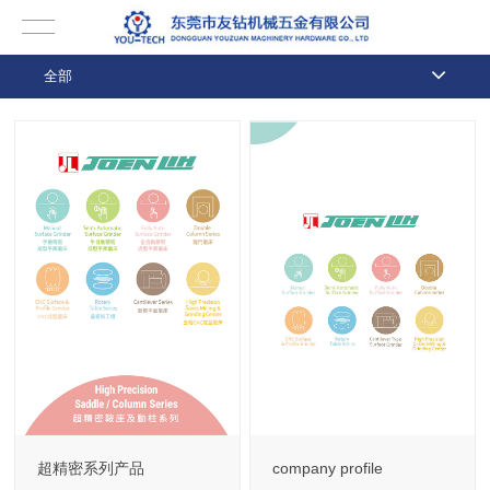
全部
超精密系列产品
company profile